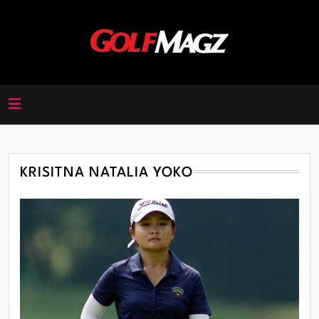
Skip
to
content
Golfmagz
KRISITNA NATALIA YOKO