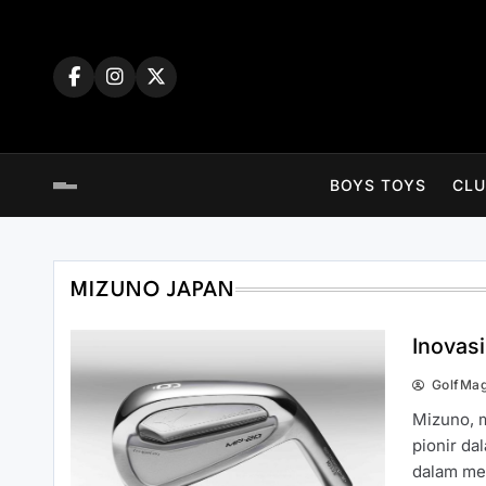
Skip
to
content
BOYS TOYS
CLU
MIZUNO JAPAN
Inovas
GolfMa
Mizuno, 
pionir da
dalam me