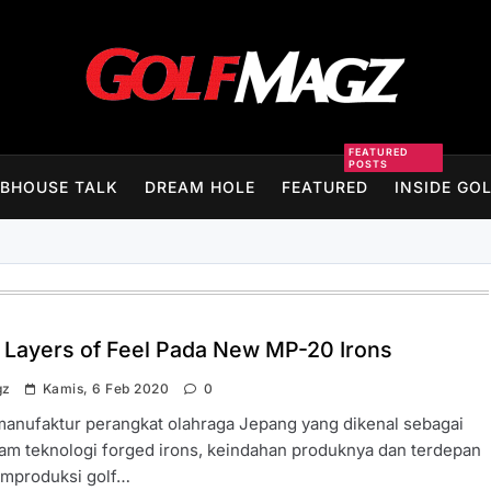
Golfmagz
FEATURED
POSTS
BHOUSE TALK
DREAM HOLE
FEATURED
INSIDE GO
i Layers of Feel Pada New MP-20 Irons
gz
Kamis, 6 Feb 2020
0
manufaktur perangkat olahraga Jepang yang dikenal sebagai
lam teknologi forged irons, keindahan produknya dan terdepan
mproduksi golf…