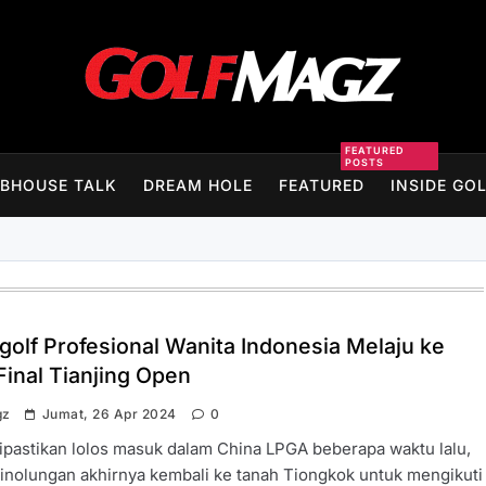
Golfmagz
FEATURED
POSTS
BHOUSE TALK
DREAM HOLE
FEATURED
INSIDE GO
golf Profesional Wanita Indonesia Melaju ke
Final Tianjing Open
gz
Jumat, 26 Apr 2024
0
ipastikan lolos masuk dalam China LPGA beberapa waktu lalu,
Sinolungan akhirnya kembali ke tanah Tiongkok untuk mengikuti