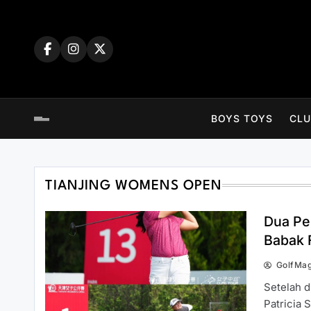
Skip
to
content
BOYS TOYS
CLU
TIANJING WOMENS OPEN
Dua Pe
Babak 
GolfMa
Setelah d
Patricia 