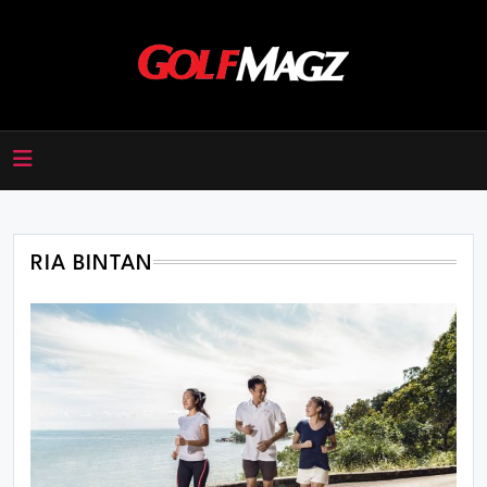
Skip
to
content
Golfmagz
RIA BINTAN