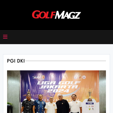
Skip
to
content
Golfmagz
PGI DKI