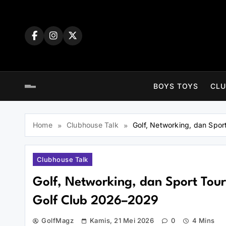
Skip
to
content
BOYS TOYS
CLU
Home
Clubhouse Talk
Golf, Networking, dan Spo
Clubhouse Talk
Golf, Networking, dan Sport Tou
Golf Club 2026–2029
GolfMagz
Kamis, 21 Mei 2026
0
4 Mins