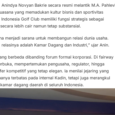
Anindya Novyan Bakrie secara resmi melantik M.A. Pahlev
uasana yang memadukan kultur bisnis dan sportivitas
ndonesia Golf Club memiliki fungsi strategis sebagai
ara lebih cair namun tetap substansial.
rena menjadi sarana untuk membangun relasi dunia usaha.
 relasinya adalah Kamar Dagang dan Industri,” ujar Anin.
yang berbeda dibanding forum formal korporasi. Di fairway
 terbuka, mempertemukan pengusaha, regulator, hingga
r kompetitif yang tetap elegan. Ia menilai jejaring yang
hanya terbatas pada internal Kadin, tetapi juga merangkul
kamar dagang daerah di seluruh Indonesia.